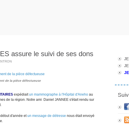
assure le suivi de ses dons
JE
 VENTRON
JE
JE
t de la pièce défectueuse
Suiv
TAIRES
expédiait
un mammographe à l'Hôpital d'Aneho
au
mes de la région. Notre ami Daniel JANNEE s'était rendu sur
t.
 début d'année et
un message de détresse
nous était envoyé
e.