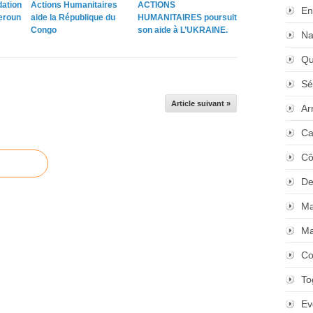
dation
Actions Humanitaires
ACTIONS
En
eroun
aide la République du
HUMANITAIRES poursuit
Congo
son aide à L’UKRAINE.
Na
Qu
Sé
Article suivant »
Ar
Ca
Cô
De
Ma
Ma
Co
To
Ev