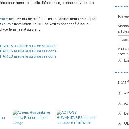
pièce pour remplacer celle défectueuse, bonne nouvelle: Le
News
rnier
avec 65 m3 de matériel, tel un cabinet dentaire complet
ours d'installation. Le Dr
Etta-koffi s'est engagé à nous
Abonne
 place terminée.
A suivre ...
article
Email
Vous a
notre 
En
Caté
Ai
Ac
Le
Uk