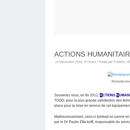
ACTIONS HUMANITAIRES 
14 Décembre 2018, 07:41am
|
Publié par Frédéric
Remplacemen
Souvenez vous, en fin 2012,
A
CTIONS
H
UMANI
TOGO, pour la plus grande satisfaction des fem
place pour la mise en service de cet équipemen
Malheureusement, celui-ci tombait en panne en
par le Dr
Paulin Etta-koffi
, responsable du servic