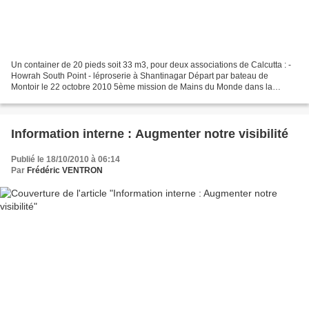
Un container de 20 pieds soit 33 m3, pour deux associations de Calcutta : -
Howrah South Point - léproserie à Shantinagar Départ par bateau de
Montoir le 22 octobre 2010 5ème mission de Mains du Monde dans la
Léproserie de Shanti Nagar à 250 km au nord-ouest...
Information interne : Augmenter notre visibilité
Publié le 18/10/2010 à 06:14
Par
Frédéric VENTRON