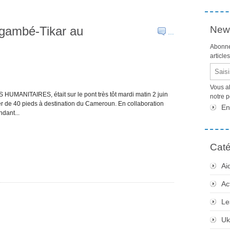
Ngambé-Tikar au
News
…
Abonne
article
Email
Vous a
 HUMANITAIRES, était sur le pont très tôt mardi matin 2 juin
notre 
er de 40 pieds à destination du Cameroun. En collaboration
En
dant...
Caté
Ai
Ac
Le
Uk