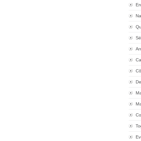
En
Na
Qu
Sé
Ar
Ca
Cô
De
Ma
Ma
Co
To
Ev