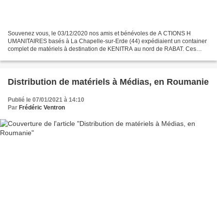
Souvenez vous, le 03/12/2020 nos amis et bénévoles de A CTIONS H
UMANITAIRES basés à La Chapelle-sur-Erde (44) expédiaient un container
complet de matériels à destination de KENITRA au nord de RABAT. Ces
matériels étaient donnés au bénéfice d’un orphelinat...
Distribution de matériels à Médias, en Roumanie
Publié le 07/01/2021 à 14:10
Par
Frédéric Ventron