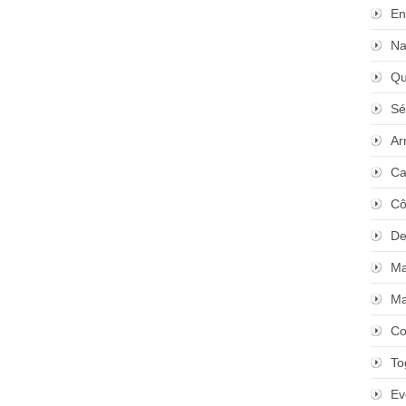
En
Na
Qu
Sé
Ar
Ca
Cô
De
Ma
Ma
Co
To
Ev