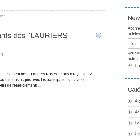
est
News
Abonne
fants des "LAURIERS
article
…
Email
Vous a
ON
notre 
En
issement des ‘’ Lauriers Roses ’’ nous a reçus le 22
u minibus acquis avec les participations actives de
urs de remerciements...
Caté
Ai
Ac
Le
Uk