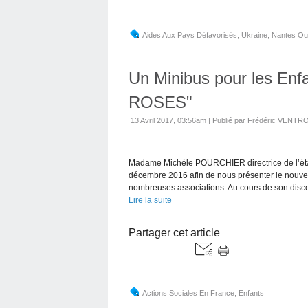
Aides Aux Pays Défavorisés
,
Ukraine
,
Nantes Ou
Un Minibus pour les En
ROSES"
13 Avril 2017, 03:56am
|
Publié par Frédéric VENTR
Madame Michèle POURCHIER directrice de l’établ
décembre 2016 afin de nous présenter le nouvea
nombreuses associations. Au cours de son disco
Lire la suite
Partager cet article
Actions Sociales En France
,
Enfants