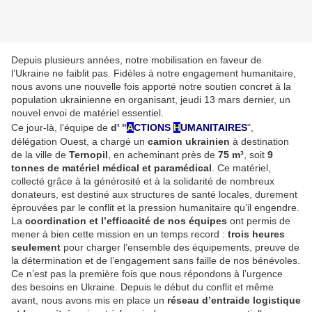
Depuis plusieurs années, notre mobilisation en faveur de
l’Ukraine ne faiblit pas. Fidèles à notre engagement humanitaire,
nous avons une nouvelle fois apporté notre soutien concret à la
population ukrainienne en organisant, jeudi 13 mars dernier, un
nouvel envoi de matériel essentiel.
Ce jour-là, l'équipe de
d' "
A
CTIONS
H
UMANITAIRES
"
,
délégation Ouest, a chargé un
camion ukrainien
à destination
de la ville de
Ternopil
, en acheminant près de
75 m³
, soit
9
tonnes de matériel médical et paramédical
. Ce matériel,
collecté grâce à la générosité et à la solidarité de nombreux
donateurs, est destiné aux structures de santé locales, durement
éprouvées par le conflit et la pression humanitaire qu’il engendre.
La
coordination et l’efficacité de nos équipes
ont permis de
mener à bien cette mission en un temps record :
trois heures
seulement
pour charger l’ensemble des équipements, preuve de
la détermination et de l’engagement sans faille de nos bénévoles.
Ce n’est pas la première fois que nous répondons à l’urgence
des besoins en Ukraine. Depuis le début du conflit et même
avant, nous avons mis en place un
réseau d’entraide logistique