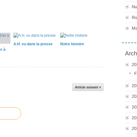
No
Ro
Ma
A.H. vu dans la presse
Notre histoire
r à
Arch
20
F
20
Article suivant »
20
20
20
20