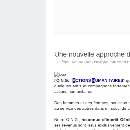
Une nouvelle approche d
17 Février 2023, 06:44am
|
Publié par Jean Michel
l'O.N.G. "
A
CTIONS
H
UMANITAIRES
" q
quelques amis et compagnons fortemen
actions humanitaires.
Des hommes et des femmes, soucieux de
au service des autres dans un souci de p
Notre O.N.G.,
reconnue d'Intérêt Géné
ses revenus sont issus exclusivement des