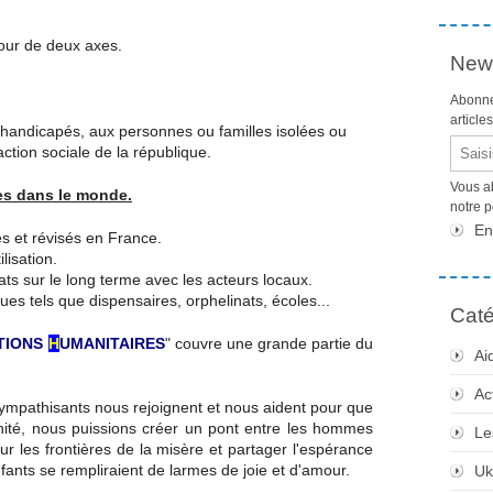
tour de deux axes.
News
Abonne
article
handicapés, aux personnes ou familles isolées ou
Email
ction sociale de la république.
Vous a
es dans le monde.
notre 
En
s et révisés en France.
lisation.
ats sur le long terme avec les acteurs locaux.
ques tels que dispensaires, orphelinats, écoles...
Caté
TIONS
H
UMANITAIRES
" couvre une grande partie du
Ai
Ac
pathisants nous rejoignent et nous aident pour que
nité, nous puissions créer un pont entre les hommes
Le
r les frontières de la misère et partager l'espérance
ants se rempliraient de larmes de joie et d'amour.
Uk