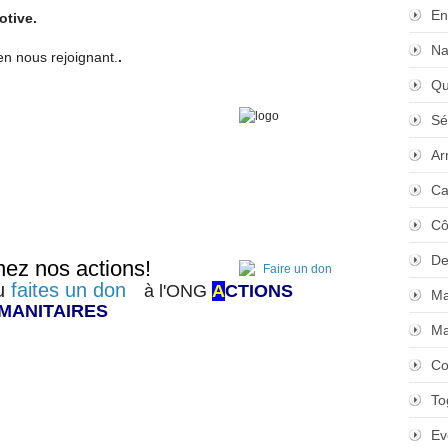
En
otive.
Na
en nous rejoignant.
.
Qu
Sé
Ar
Ca
Cô
De
ez nos actions!
u
faites un don
à l'ONG
A
CTIONS
Ma
MANITAIRES
Ma
Co
To
Ev